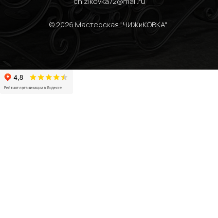
chizikovka72@mail.ru
© 2026 Мастерская "ЧИЖиКОВКА" 