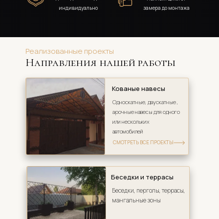
индивидуально
замера до монтажа
Реализованные проекты
Направления нашей работы
Кованые навесы
Односкатные, двускатные , 
арочные навесы для одного 
или нескольких 
автомобилей
СМОТРЕТЬ ВСЕ ПРОЕКТЫ
Беседки и террасы
Беседки, перголы, террасы, 
мангальные зоны 