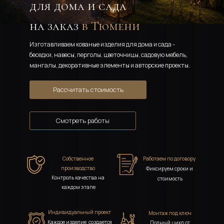
для дома и сада  
на заказ 
в Тюмени 
Изготавливаем кованые изделия для дома и сада - 
беседки, навесы, перголы, цветочницы, садовую мебель, 
мангалы, декоративные элементы и авторские проекты. 
Рассчитать стоимость
Смотреть работы
Собственное 
Работаем по договору
производство 
Фиксируем сроки и 
Контроль качества на 
стоимость
каждом этапе
Индивидуальный проект 
Монтаж под ключ 
Каждое изделие  создается 
Полный цикл от 