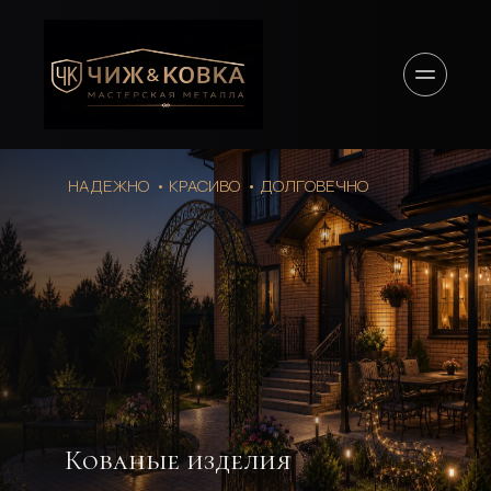
НАДЕЖНО  • КРАСИВО  • ДОЛГОВЕЧНО
Кованые изделия 