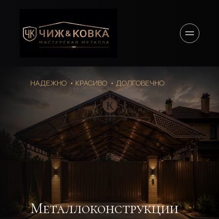
НАДЕЖНО  • КРАСИВО  • ДОЛГОВЕЧНО
Металлоконструкции 