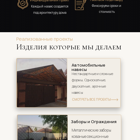
Индивидуальный проект 
Фиксируем сроки и 
Каждый навес создается 
стоимость
под архитектуру дома
Реализованные проекты
Изделия которые мы делаем
Автомобильные 
навесы
Нестандартные и сложные 
формы, Односкатные, 
двускатные , арочные 
навесы 
СМОТРЕТЬ ВСЕ ПРОЕКТЫ
Заборы и Ограждения
Металлические заборы 
кованые секционные 